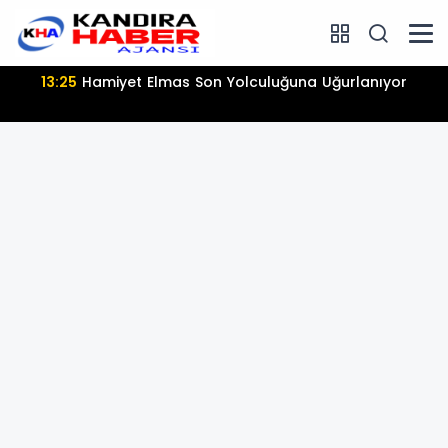
08:12
KOCAELİ’DE ANAHTAR PARTİ HAREKETLİLİĞİ: YENİ YOL
HARİTASI AÇIKLANDI