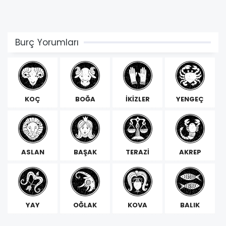
Burç Yorumları
KOÇ
BOĞA
İKİZLER
YENGEÇ
ASLAN
BAŞAK
TERAZİ
AKREP
YAY
OĞLAK
KOVA
BALIK