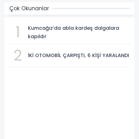
Çok Okunanlar
1
Kumcağız’da abla kardeş dalgalara
kapıldı!
2
İKİ OTOMOBİL ÇARPIŞTI, 6 KİŞİ YARALANDI