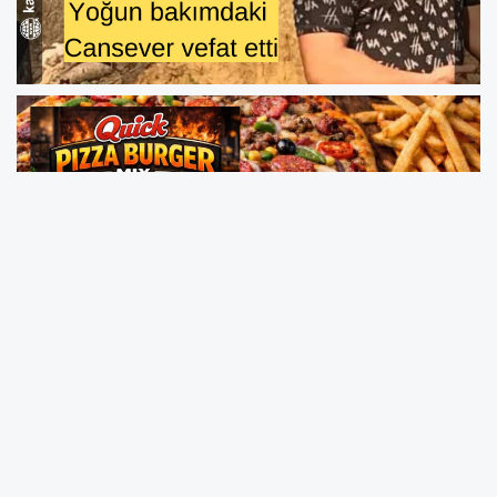
Dün Kocaeli TEM Otoyolu'nda iki otomobil ve
bir motosikletin karıştığı zincirleme kazada iş