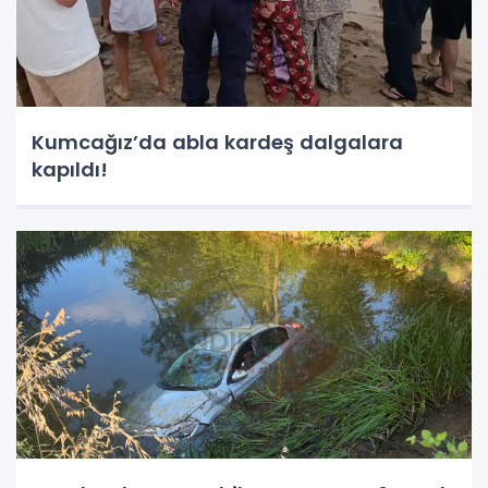
Kumcağız’da abla kardeş dalgalara
kapıldı!