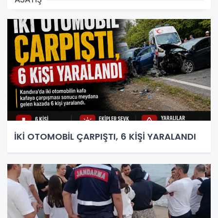
İKİ OTOMOBİL ÇARPIŞTI, 6 KİŞİ YARALANDI