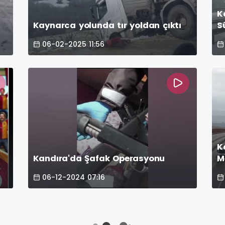
K
Kaynarca yolunda tır yoldan çıktı
S
06-02-2025 11:56
K
Kandıra'da Şafak Operasyonu
M
M
06-12-2024 07:16