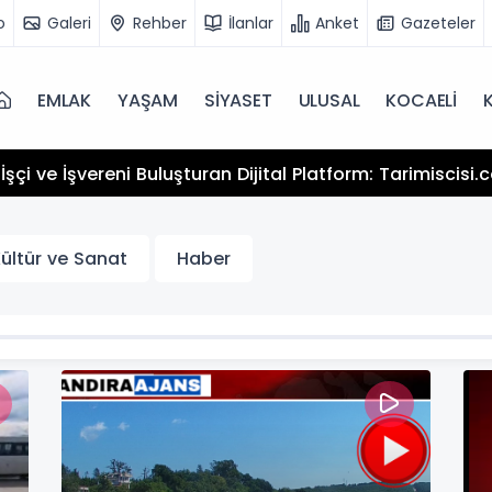
o
Galeri
Rehber
İlanlar
Anket
Gazeteler
EMLAK
YAŞAM
SİYASET
ULUSAL
KOCAELİ
şçi ve İşvereni Buluşturan Dijital Platform: Tarimiscisi
ültür ve Sanat
Haber