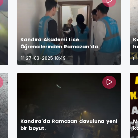
Kandıra Akademi Lise
K
Öğrencilerinden Ramazan’da
h
Anlamlı Ziyaret
g
27-03-2025 18:49
Kandıra'da Ramazan davuluna yeni
M
bir boyut.
k