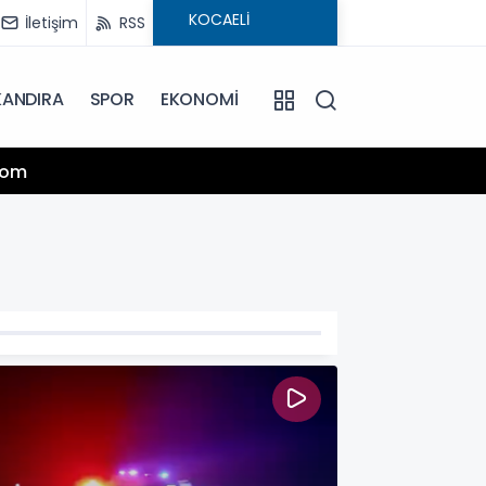
İletişim
RSS
KANDIRA
SPOR
EKONOMİ
13:25
.com
Hamiy