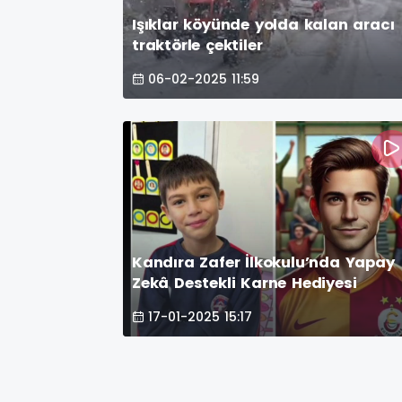
Işıklar köyünde yolda kalan aracı
traktörle çektiler
06-02-2025 11:59
Kandıra Zafer İlkokulu’nda Yapay
Zekâ Destekli Karne Hediyesi
17-01-2025 15:17