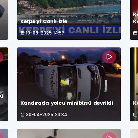
K
Kerpe'yi Canlı İzle
K
K
10-08-2025 14:57
cü
Kandırada yolcu minibüsü devrildi
K
30-04-2025 23:34