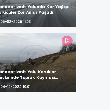
andıra-İzmit Yolunda Kar Yağışı:
ürücüler Zor Anlar Yaşadı
05-02-2025 11:03
andıra-İzmit Yolu Koruklar
evkii’nde Toprak Kayması
eydana Geldi
04-12-2024 10:01