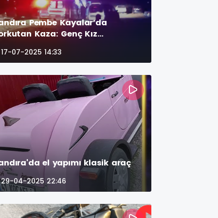
andıra Pembe Kayalar’da
orkutan Kaza: Genç Kız
ayalıklardan Düştü
17-07-2025 14:33
andıra'da el yapımı klasik araç
29-04-2025 22:46