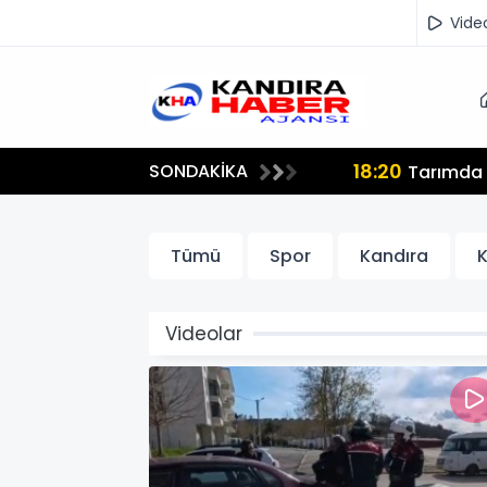
Vide
18:20
SONDAKİKA
lmamalı"
Tarımda İ
Tümü
Spor
Kandıra
K
Videolar