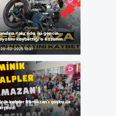
andıra Yolu’nda iki gencin
ayatını kaybettiği o kazanın
örüntüsü
20-03-2025 10:31
inik kalpler Ramazan'ı çoşku ile
arşıladı