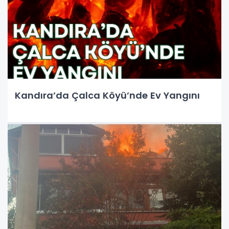
Kandıra’da Çalca Köyü’nde Ev Yangını