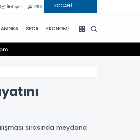
İletişim
RSS
KANDIRA
SPOR
EKONOMİ
13:25
.com
Hamiy
ayatını
 çalışması sırasında meydana