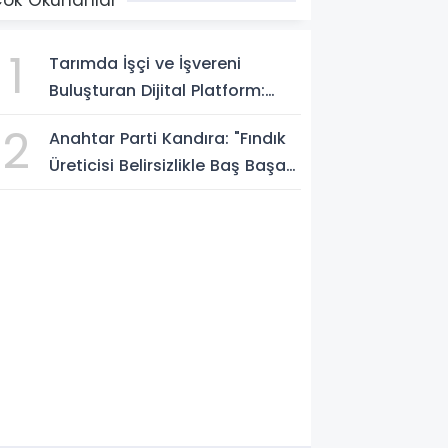
ok Okunanlar
1
Tarımda İşçi ve İşvereni
Buluşturan Dijital Platform:
Tarimiscisi.com
2
Anahtar Parti Kandıra: "Fındık
Üreticisi Belirsizlikle Baş Başa
Bırakılmamalı"