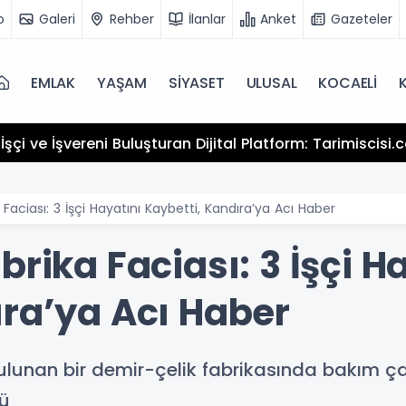
o
Galeri
Rehber
İlanlar
Anket
Gazeteler
EMLAK
YAŞAM
SİYASET
ULUSAL
KOCAELİ
şçi ve İşvereni Buluşturan Dijital Platform: Tarimiscisi
 Faciası: 3 İşçi Hayatını Kaybetti, Kandıra’ya Acı Haber
brika Faciası: 3 İşçi H
ıra’ya Acı Haber
 bulunan bir demir-çelik fabrikasında bakım
tü