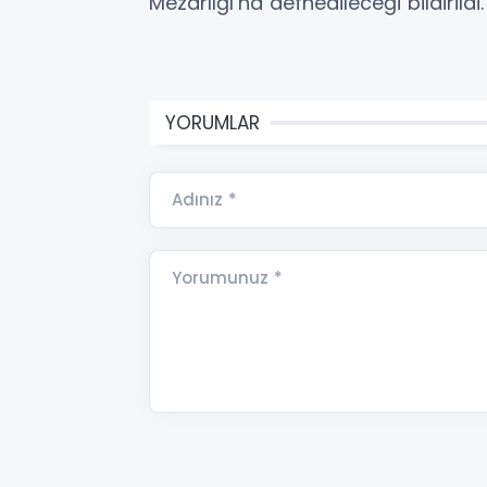
Mezarlığı’na defnedileceği bildirildi.
YORUMLAR
Adınız *
Yorumunuz *