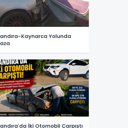
andıra-Kaynarca Yolunda
Kaza
andıra'da İki Otomobil Çarpıştı