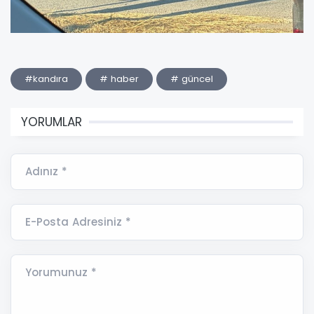
#kandıra
# haber
# güncel
YORUMLAR
Adınız *
E-Posta Adresiniz *
Yorumunuz *