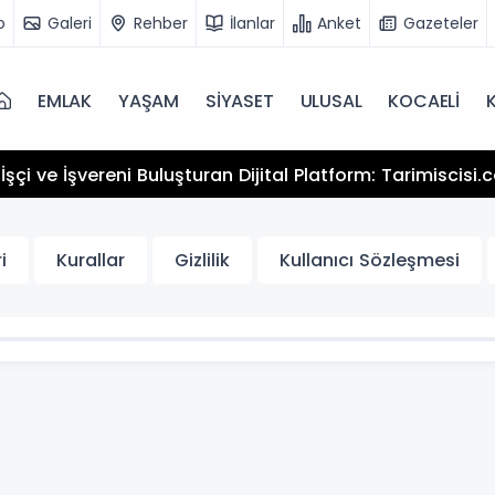
o
Galeri
Rehber
İlanlar
Anket
Gazeteler
EMLAK
YAŞAM
SİYASET
ULUSAL
KOCAELİ
şçi ve İşvereni Buluşturan Dijital Platform: Tarimiscisi
i
Kurallar
Gizlilik
Kullanıcı Sözleşmesi