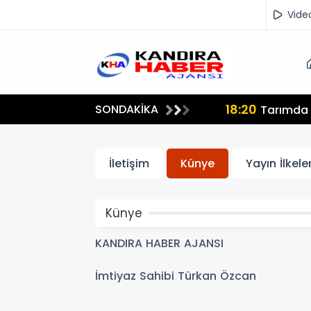
Vide
18:20
SONDAKİKA
lmamalı"
Tarımda İ
İletişim
Künye
Yayın İlkeler
Künye
KANDIRA HABER AJANSI
İmtiyaz Sahibi Türkan Özcan