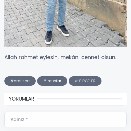
Allah rahmet eylesin, mekânı cennet olsun.
#erol sert
# muhtar
# PİRCELER
YORUMLAR
Adınız *