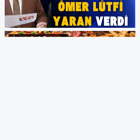
Kandıra Zafer İlkokulu ve Şehit Abdulsamet
Özen Ortaokulu öğrencileri karnelerini Kandıra