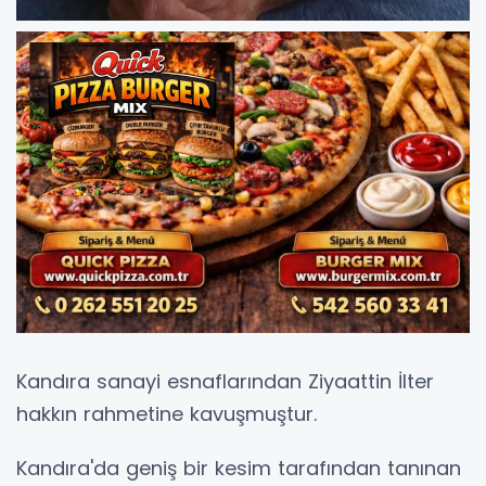
Kandıra sanayi esnaflarından Ziyaattin İlter
hakkın rahmetine kavuşmuştur.
Kandıra'da geniş bir kesim tarafından tanınan