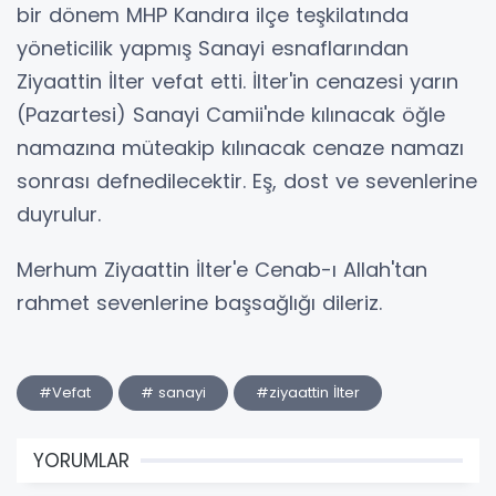
bir dönem MHP Kandıra ilçe teşkilatında
yöneticilik yapmış Sanayi esnaflarından
Ziyaattin İlter vefat etti. İlter'in cenazesi yarın
(Pazartesi) Sanayi Camii'nde kılınacak öğle
namazına müteakip kılınacak cenaze namazı
sonrası defnedilecektir. Eş, dost ve sevenlerine
duyrulur.
Merhum Ziyaattin İlter'e Cenab-ı Allah'tan
rahmet sevenlerine başsağlığı dileriz.
#Vefat
# sanayi
#ziyaattin İlter
YORUMLAR