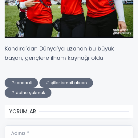
Kandıra’dan Dünya’ya uzanan bu büyük
başarı, gençlere ilham kaynağı oldu
#sarıcaali
# çiller ismail akcan
# defne çakmak
YORUMLAR
Adınız *