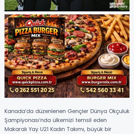
Kanada’da düzenlenen Gençler Dünya Okçuluk
Şampiyonası’nda ülkemizi temsil eden
Makaralı Yay U21 Kadın Takımı, büyük bir