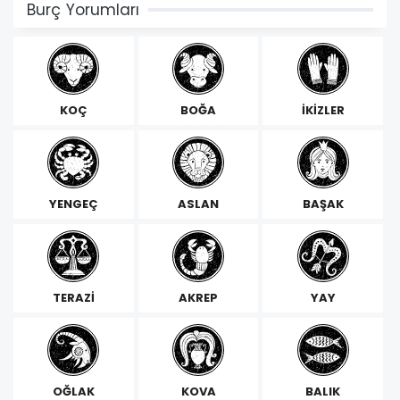
Burç Yorumları
KOÇ
BOĞA
İKİZLER
YENGEÇ
ASLAN
BAŞAK
TERAZİ
AKREP
YAY
OĞLAK
KOVA
BALIK