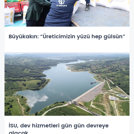
Büyükakın: “Üreticimizin yüzü hep gülsün”
İSU, dev hizmetleri gün gün devreye
alacak