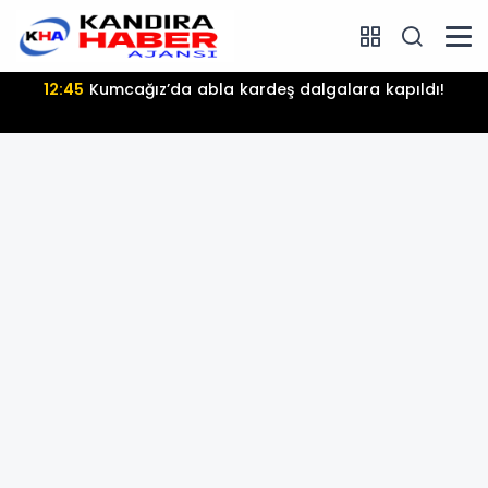
18:23
Anahtar Parti Kandıra: "Fındık Üreticisi Belirsizlikle
Baş Başa Bırakılmamalı"