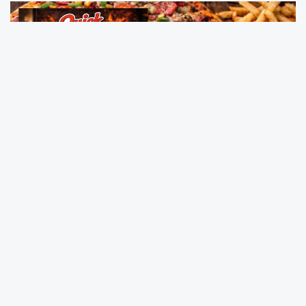
Türkiye Cumhuriyeti Özelleştirme İdaresi
Başkanlığı (ÖİB) tarafından Mayıs ayında
satışa çıkarılan Kandıra Kurtyeri’ndeki “Maliye
Lojmanları” ihalesi iptal edildi. Rekor bedelle
Kandıralı iş insanlarının kazandığı ihale, aradan