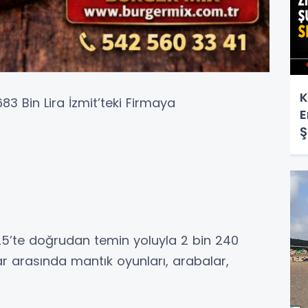
K
83 Bin Lira İzmit’teki Firmaya
E
Ş
25’te doğrudan temin yoluyla 2 bin 240
r arasında mantık oyunları, arabalar,