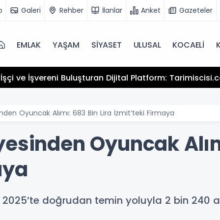
o
Galeri
Rehber
İlanlar
Anket
Gazeteler
EMLAK
YAŞAM
SİYASET
ULUSAL
KOCAELİ
şçi ve İşvereni Buluşturan Dijital Platform: Tarimiscisi
nden Oyuncak Alımı: 683 Bin Lira İzmit’teki Firmaya
yesinden Oyuncak Alımı
aya
 2025’te doğrudan temin yoluyla 2 bin 240 a