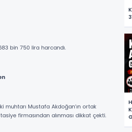
K
3
683 bin 750 lira harcandı.
en
H
ski muhtarı Mustafa Akdoğan’ın ortak
K
tasiye firmasından alınması dikkat çekti.
G