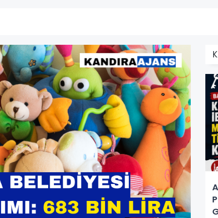
K
A
P
G