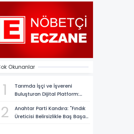
ok Okunanlar
1
Tarımda İşçi ve İşvereni
Buluşturan Dijital Platform:
Tarimiscisi.com
2
Anahtar Parti Kandıra: "Fındık
Üreticisi Belirsizlikle Baş Başa
Bırakılmamalı"