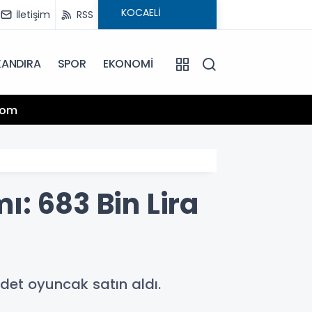
İletişim
RSS
KANDIRA
SPOR
EKONOMİ
13:25
.com
Hamiy
: 683 Bin Lira
det oyuncak satın aldı.