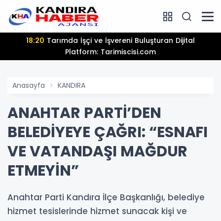
18:20
Tarımda İşçi ve İşvereni Buluşturan Dijital
Platform: Tarimiscisi.com
Anasayfa
KANDIRA
ANAHTAR PARTİ’DEN
BELEDİYEYE ÇAĞRI: “ESNAFI
VE VATANDAŞI MAĞDUR
ETMEYİN”
Anahtar Parti Kandıra İlçe Başkanlığı, belediye
hizmet tesislerinde hizmet sunacak kişi ve