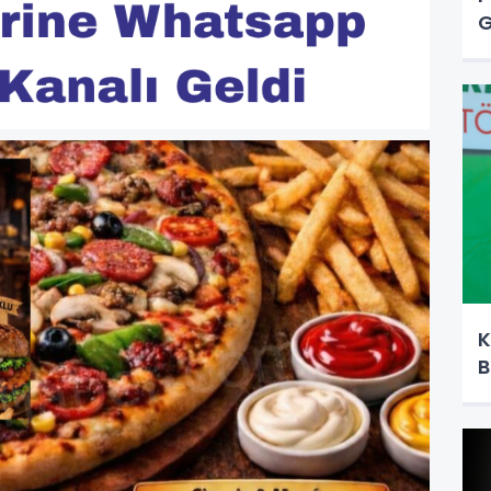
G
K
B