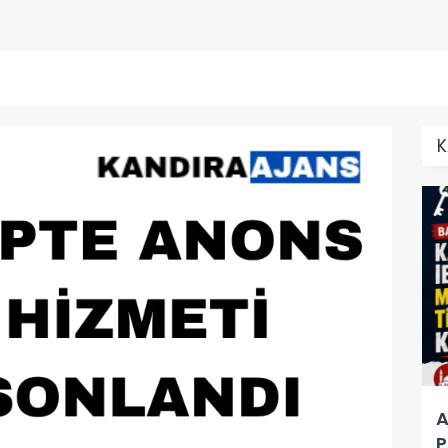
K
A
P