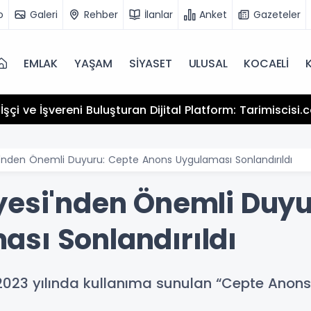
o
Galeri
Rehber
İlanlar
Anket
Gazeteler
EMLAK
YAŞAM
SİYASET
ULUSAL
KOCAELİ
şçi ve İşvereni Buluşturan Dijital Platform: Tarimiscisi
i'nden Önemli Duyuru: Cepte Anons Uygulaması Sonlandırıldı
yesi'nden Önemli Duyu
sı Sonlandırıldı
 2023 yılında kullanıma sunulan “Cepte Anons