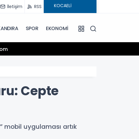
İletişim
RSS
KANDIRA
SPOR
EKONOMİ
13:25
.com
Hamiy
ru: Cepte
” mobil uygulaması artık