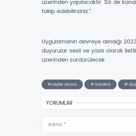
üzerinden yapılacaktır. Siz de kana
takip edebilirsiniz.”
Uygulamanın devreye alındığı 2023
duyurular sesli ve yazılı olarak il
üzerinden sürdürülecek.
#cepte anons
# kandıra
# duy
YORUMLAR
Adınız *