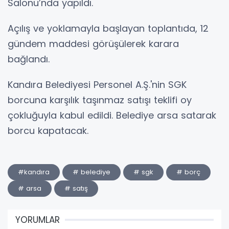
Salonu’nda yapıldı.
Açılış ve yoklamayla başlayan toplantıda, 12
gündem maddesi görüşülerek karara
bağlandı.
Kandıra Belediyesi Personel A.Ş.'nin SGK
borcuna karşılık taşınmaz satışı teklifi oy
çokluğuyla kabul edildi. Belediye arsa satarak
borcu kapatacak.
#kandıra
# belediye
# sgk
# borç
# arsa
# satış
YORUMLAR