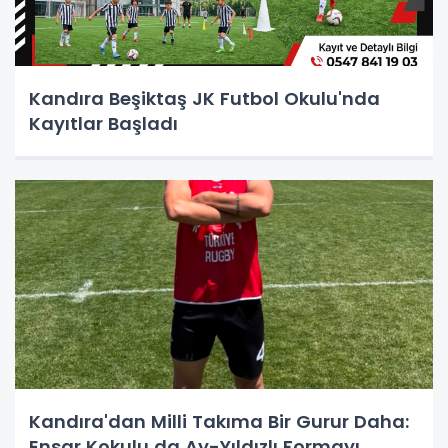
Kandıra Beşiktaş JK Futbol Okulu'nda
Kayıtlar Başladı
Kandıra'dan Milli Takıma Bir Gurur Daha:
Ensar Kokulu da Ay-Yıldızlı Formayı