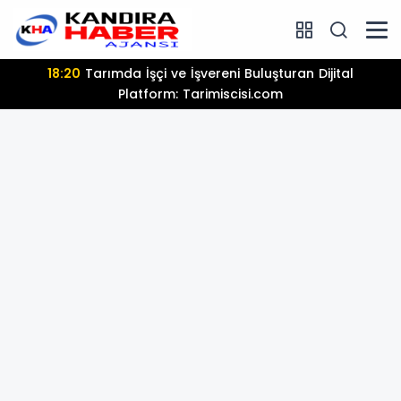
13:25
Hamiyet Elmas Son Yolculuğuna Uğurlanıyor