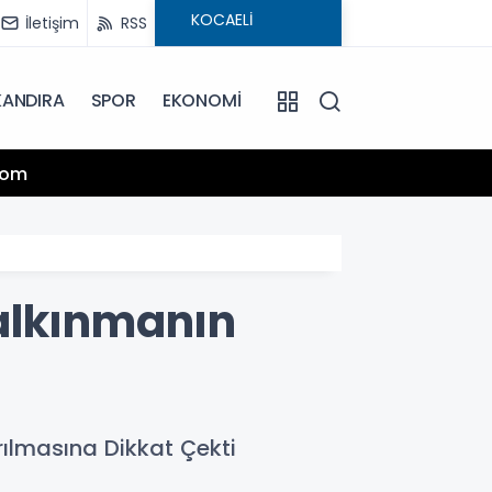
İletişim
RSS
KANDIRA
SPOR
EKONOMİ
13:25
.com
Hamiy
alkınmanın
rılmasına Dikkat Çekti