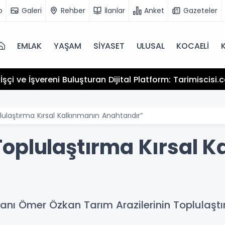
o
Galeri
Rehber
İlanlar
Anket
Gazeteler
EMLAK
YAŞAM
SİYASET
ULUSAL
KOCAELİ
şçi ve İşvereni Buluşturan Dijital Platform: Tarimiscisi
laştırma Kırsal Kalkınmanın Anahtarıdır”
oplulaştırma Kırsal K
kanı Ömer Özkan Tarım Arazilerinin Toplulaştı