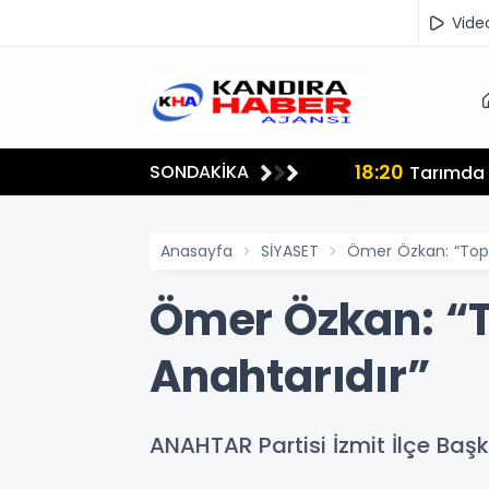
Vide
18:20
SONDAKİKA
lmamalı"
Tarımda İ
Anasayfa
SİYASET
Ömer Özkan: “Toplu
Ömer Özkan: “T
Anahtarıdır”
ANAHTAR Partisi İzmit İlçe Baş