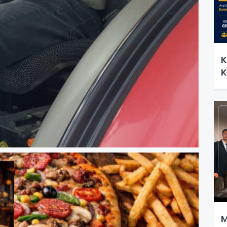
K
K
M