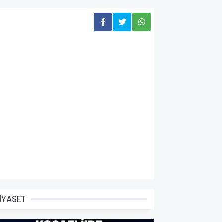
İYASET