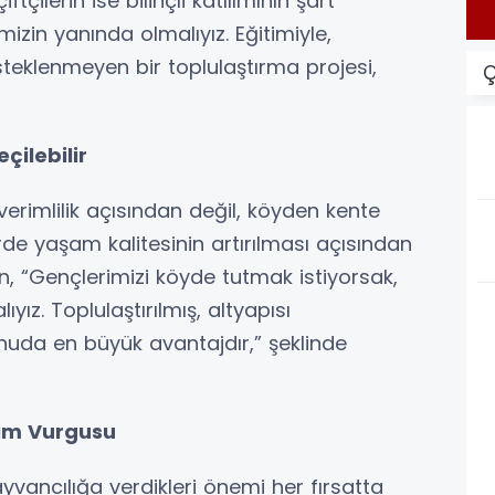
ftçilerin ise bilinçli katılımının şart
mizin yanında olmalıyız. Eğitimiyle,
esteklenmeyen bir toplulaştırma projesi,
Ç
ilebilir
erimlilik açısından değil, köyden kente
de yaşam kalitesinin artırılması açısından
 “Gençlerimizi köyde tutmak istiyorsak,
ıyız. Toplulaştırılmış, altyapısı
uda en büyük avantajdır,” şeklinde
lım Vurgusu
yvancılığa verdikleri önemi her fırsatta