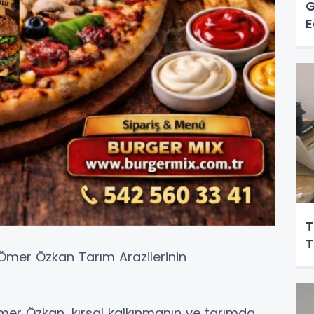
G
E
T
T
 Ömer Özkan Tarım Arazilerinin
mer Özkan, kırsal kalkınmanın ve tarımda