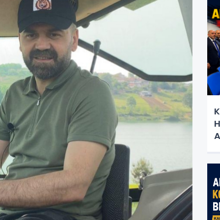
K
H
A