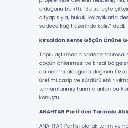
projelerinde devletin rehberliğinin, çi
olduğunu belirtti. “Bu süreçte çiftçi
altyapısıyla, hukuki kolaylıklarla d
sadece kâğıt üzerinde kalır,” dedi.
Kırsaldan Kente Göçün Önüne Geç
Toplulaştırmanın sadece tarımsal v
göçün önlenmesi ve kırsal bölgeler
da önemli olduğuna değinen Özkan,
üretimi cazip ve sürdürülebilir kılmal
tamamlanmış tarım alanları bu kon
konuştu.
ANAHTAR Parti’den Tarımda Atı
ANAHTAR Partisi olarak tarım ve ha