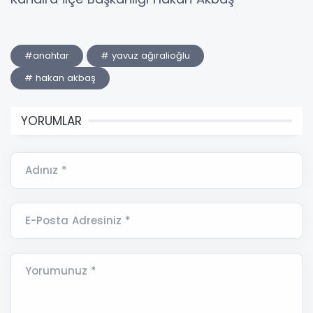
#anahtar
# yavuz ağıralioğlu
# hakan akbaş
YORUMLAR
Adınız *
E-Posta Adresiniz *
Yorumunuz *