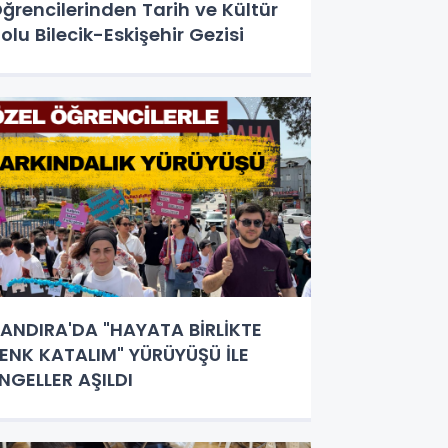
ğrencilerinden Tarih ve Kültür
olu Bilecik-Eskişehir Gezisi
ANDIRA'DA "HAYATA BİRLİKTE
ENK KATALIM" YÜRÜYÜŞÜ İLE
NGELLER AŞILDI