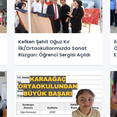
Kefken Şehit Oğuz Kır
İ
İlk/Ortaokullarımızda Sanat
Ö
Rüzgarı: Öğrenci Sergisi Açıldı
E