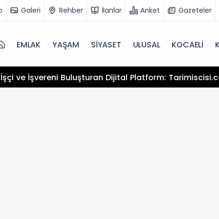
o
Galeri
Rehber
İlanlar
Anket
Gazeteler
EMLAK
YAŞAM
SİYASET
ULUSAL
KOCAELİ
13:25
Hamiyet Elmas S