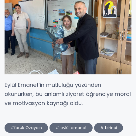
Eylül Emanet’in mutluluğu yüzünden
okunurken, bu anlamlı ziyaret öğrenciye moral
ve motivasyon kaynağı oldu.
#faruk Özaydın
# eylül emanet
# birinci