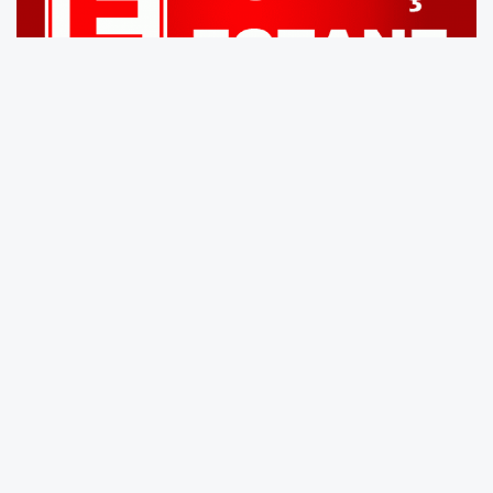
Çok Okunanlar
1
Tarımda İşçi ve İşvereni Buluşturan
Dijital Platform: Tarimiscisi.com
2
Anahtar Parti Kandıra: "Fındık Üreticisi
Belirsizlikle Baş Başa Bırakılmamalı"