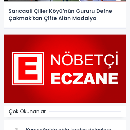
Sarıcaali Çiller Köyü’nün Gururu Defne
Çakmak’tan Çifte Altın Madalya
Çok Okunanlar
Kumcağız’da abla kardeş dalgalara