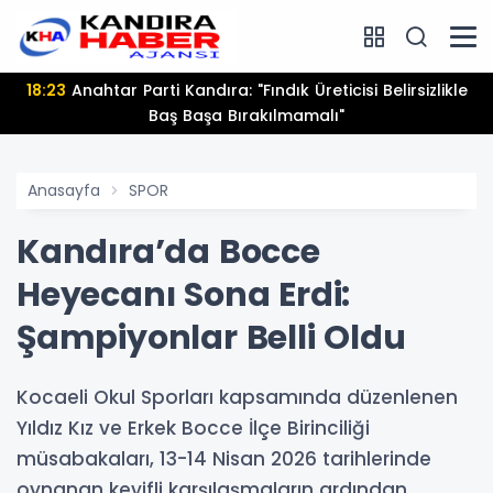
18:20
Tarımda İşçi ve İşvereni Buluşturan Dijital
Platform: Tarimiscisi.com
Anasayfa
SPOR
Kandıra’da Bocce
Heyecanı Sona Erdi:
Şampiyonlar Belli Oldu
Kocaeli Okul Sporları kapsamında düzenlenen
Yıldız Kız ve Erkek Bocce İlçe Birinciliği
müsabakaları, 13-14 Nisan 2026 tarihlerinde
oynanan keyifli karşılaşmaların ardından