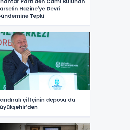
nahtar Parti'den Cami Bulunan
arselin Hazine'ye Devri
ündemine Tepki
andıralı çiftçinin deposu da
üyükşehir’den