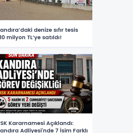
andıra’daki denize sıfır tesis
10 milyon TL’ye satıldı!
SK Kararnamesi Açıklandı:
andıra Adliyesi'nde 7 İsim Farklı