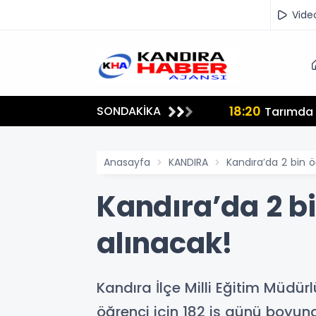
Vide
18:20
SONDAKİKA
lmamalı"
Tarımda İ
Anasayfa
KANDIRA
Kandıra’da 2 bin 
Kandıra’da 2 b
alınacak!
Kandıra İlçe Milli Eğitim Müdü
öğrenci için 182 iş günü boyu