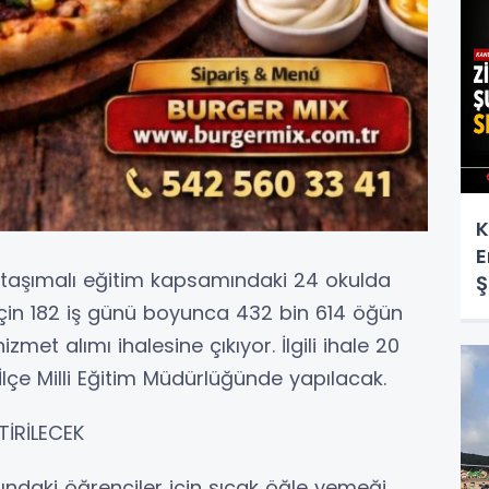
K
E
ü, taşımalı eğitim kapsamındaki 24 okulda
Ş
çin 182 iş günü boyunca 432 bin 614 öğün
et alımı ihalesine çıkıyor. İlgili ihale 20
lçe Milli Eğitim Müdürlüğünde yapılacak.
TİRİLECEK
ndaki öğrenciler için sıcak öğle yemeği