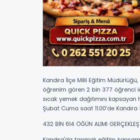
Kandıra İlçe Milli Eğitim Müdürlüğ
öğrenim gören 2 bin 377 öğrenci i
sıcak yemek dağıtımını kapsayan hizm
Şubat Cuma saat 11.00’de Kandıra İ
432 BİN 614 ÖĞÜN ALIMI GERÇEKLEŞ
Kandıra'da taşımalı eğitim kapsamı