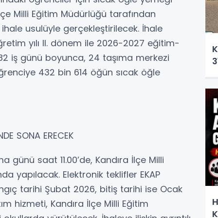
lçe Milli Eğitim Müdürlüğü tarafından
ihale usulüyle gerçekleştirilecek. İhale
tim yılı II. dönem ile 2026-2027 eğitim-
K
 182 iş günü boyunca, 24 taşıma merkezi
3
renciye 432 bin 614 öğün sıcak öğle
İNDE SONA ERECEK
günü saat 11.00’de, Kandıra İlçe Milli
a yapılacak. Elektronik teklifler EKAP
gıç tarihi Şubat 2026, bitiş tarihi ise Ocak
H
m hizmeti, Kandıra İlçe Milli Eğitim
K