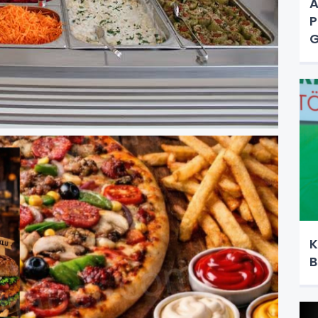
A
P
G
K
B