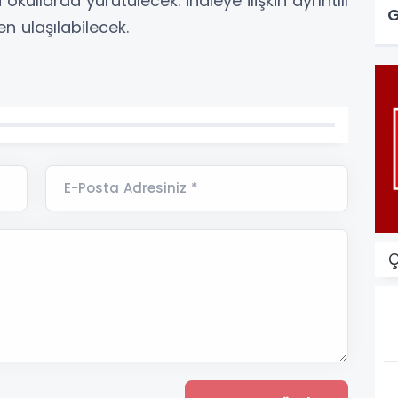
ullarda yürütülecek. İhaleye ilişkin ayrıntılı
G
n ulaşılabilecek.
E-Posta Adresiniz *
Ç