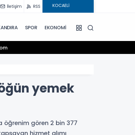
İletişim
RSS
KANDIRA
SPOR
EKONOMİ
13:25
.com
Hamiy
n öğün yemek
da öğrenim gören 2 bin 377
 kapsayan hizmet alımı