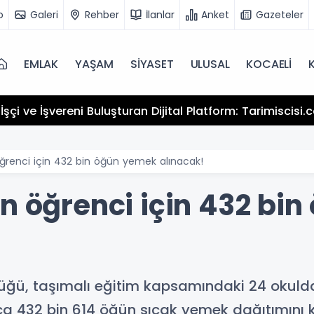
o
Galeri
Rehber
İlanlar
Anket
Gazeteler
EMLAK
YAŞAM
SİYASET
ULUSAL
KOCAELİ
şçi ve İşvereni Buluşturan Dijital Platform: Tarimiscisi
öğrenci için 432 bin öğün yemek alınacak!
in öğrenci için 432 bi
rlüğü, taşımalı eğitim kapsamındaki 24 okul
nca 432 bin 614 öğün sıcak yemek dağıtımını