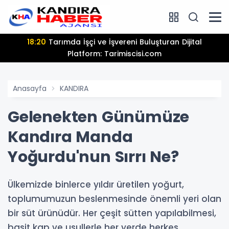
13:25
Hamiyet Elmas Son Yolculuğuna Uğurlanıyor
Anasayfa
KANDIRA
Gelenekten Günümüze
Kandıra Manda
Yoğurdu'nun Sırrı Ne?
Ülkemizde binlerce yıldır üretilen yoğurt,
toplumumuzun beslenmesinde önemli yeri olan
bir süt ürünüdür. Her çeşit sütten yapılabilmesi,
basit kap ve usullerle her yerde herkes