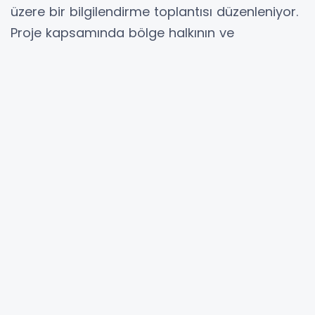
üzere bir bilgilendirme toplantısı düzenleniyor.
Proje kapsamında bölge halkının ve
paydaşların fikirlerini almak ve konuya dair
değerlendirmelerde bulunmak amacıyla
gerçekleştirilecek toplantıya tüm vatandaşlar
davetlidir.
Toplantı Detayları:
Tarih: 15 Ocak 2025 Çarşamba
Saat: 14:00
Yer: Kandıra Namazgah Kültür Merkezi
Konferans Salonu