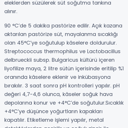
eleklerden süzülerek süt soğutma tankına
alınır.
90 °C’de 5 dakika pastörize edilir. Açık kazana
aktarılan pastörize süt, mayalanma sıcaklığı
olan 45°C’ye soğutulup kâselere doldurulur.
Streptococcus thermophilus ve Lactobacillus
delbrueckii subsp. Bulgaricus kültürü içeren
liyofilize maya, 2 litre sütün içerisinde eritilip %1
oranında kâselere eklenir ve inkübasyona
bırakılır. 3 saat sonra pH kontrolleri yapılır. pH
değeri 4,7-4,6 olunca, kâseler soğuk hava
depolarına konur ve +4°C’de soğutulur.Sıcaklık
+4°C’ye düşünce yoğurtların kapakları
kapatılır. Etiketleme işlemi yapılır, metal