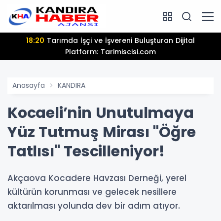
13:25
Hamiyet Elmas Son Yolculuğuna Uğurl
Anasayfa
KANDIRA
Kocaeli’nin Unutulmaya
Yüz Tutmuş Mirası "Öğre
Tatlısı" Tescilleniyor!
Akçaova Kocadere Havzası Derneği, yerel
kültürün korunması ve gelecek nesillere
aktarılması yolunda dev bir adım atıyor.