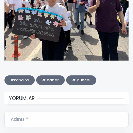
#kandıra
# haber
# güncel
YORUMLAR
Adınız *