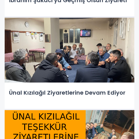
İbrahim Şakacı'ya Geçmiş Olsun Ziyareti
Ünal Kızılağıl Ziyaretlerine Devam Ediyor