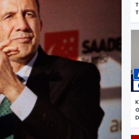
T
T
K
G
D