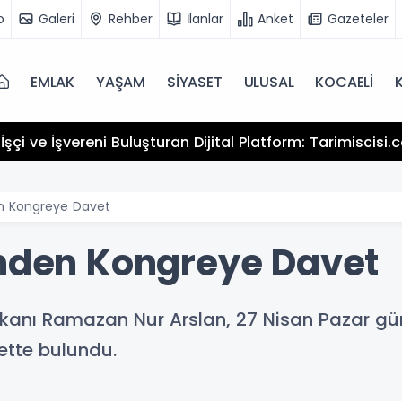
o
Galeri
Rehber
İlanlar
Anket
Gazeteler
EMLAK
YAŞAM
SİYASET
ULUSAL
KOCAELİ
şçi ve İşvereni Buluşturan Dijital Platform: Tarimiscisi
en Kongreye Davet
'nden Kongreye Davet
şkanı Ramazan Nur Arslan, 27 Nisan Pazar gü
ette bulundu.