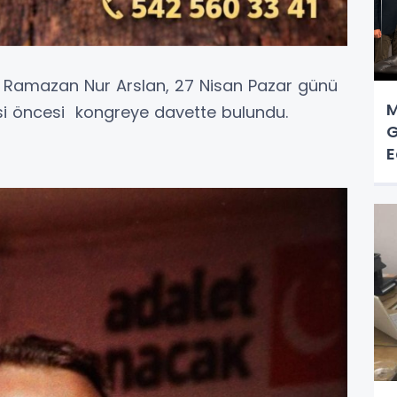
nı Ramazan Nur Arslan, 27 Nisan Pazar günü
M
esi öncesi kongreye davette bulundu.
G
E