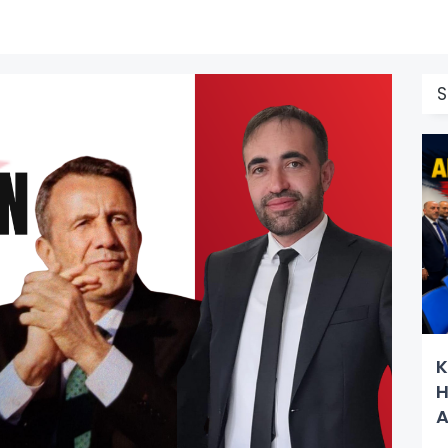
S
K
H
A