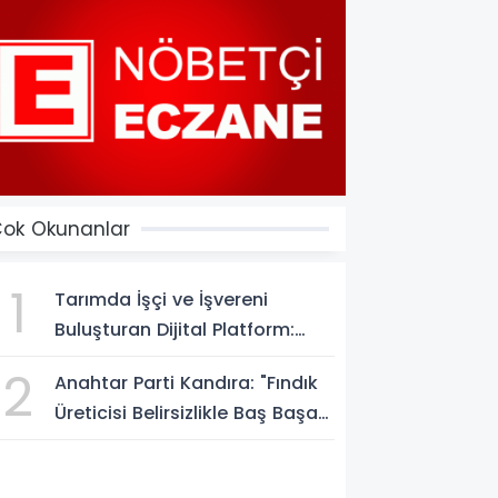
ok Okunanlar
1
Tarımda İşçi ve İşvereni
Buluşturan Dijital Platform:
Tarimiscisi.com
2
Anahtar Parti Kandıra: "Fındık
Üreticisi Belirsizlikle Baş Başa
Bırakılmamalı"