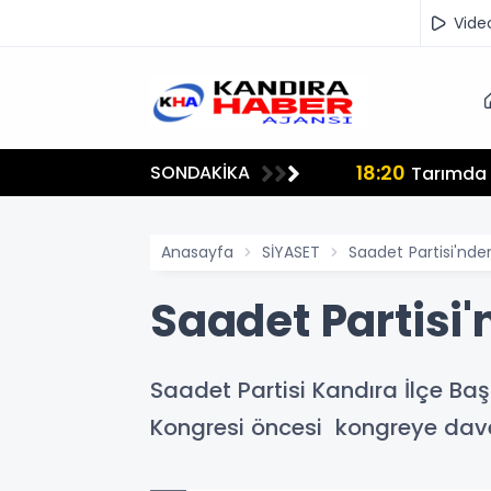
Vide
18:20
SONDAKİKA
lmamalı"
Tarımda İ
Anasayfa
SİYASET
Saadet Partisi'nd
Saadet Partisi
Saadet Partisi Kandıra İlçe Ba
Kongresi öncesi kongreye dav