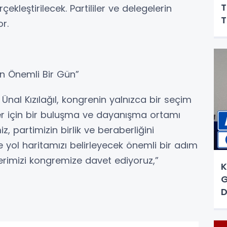
T
kleştirilecek. Partililer ve delegelerin
T
r.
İçin Önemli Bir Gün”
Ünal Kızılağıl, kongrenin yalnızca bir seçim
ler için bir buluşma ve dayanışma ortamı
miz, partimizin birlik ve beraberliğini
yol haritamızı belirleyecek önemli bir adım
erimizi kongremize davet ediyoruz,”
K
G
D