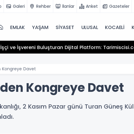
o
Galeri
Rehber
İlanlar
Anket
Gazeteler
EMLAK
YAŞAM
SİYASET
ULUSAL
KOCAELİ
şçi ve İşvereni Buluşturan Dijital Platform: Tarimiscisi
n Kongreye Davet
nden Kongreye Davet
şkanlığı, 2 Kasım Pazar günü Turan Güneş Kü
ladı.