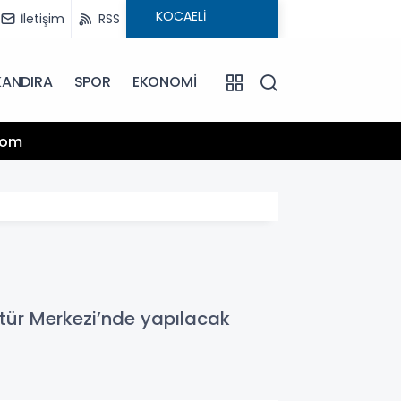
İletişim
RSS
KANDIRA
SPOR
EKONOMİ
13:25
.com
Hamiy
ltür Merkezi’nde yapılacak