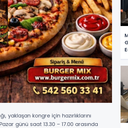
M
G
E
ı, yaklaşan kongre için hazırlıklarını
azar günü saat 13.30 – 17.00 arasında