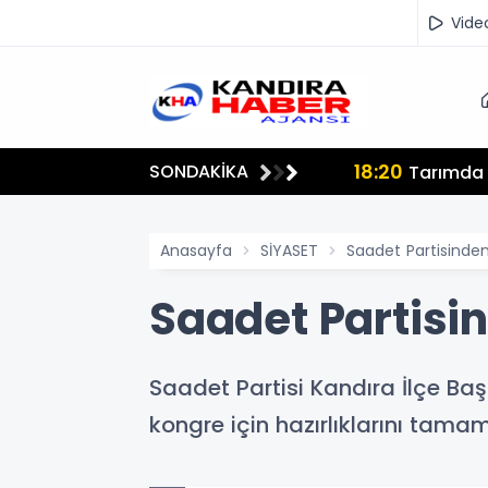
Vide
18:20
SONDAKİKA
lmamalı"
Tarımda İ
Anasayfa
SİYASET
Saadet Partisinde
Saadet Partisi
Saadet Partisi Kandıra İlçe Ba
kongre için hazırlıklarını tamam