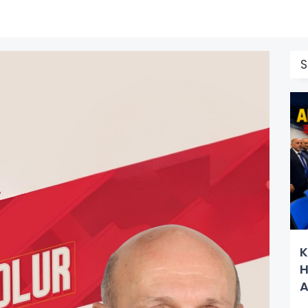
S
K
H
A