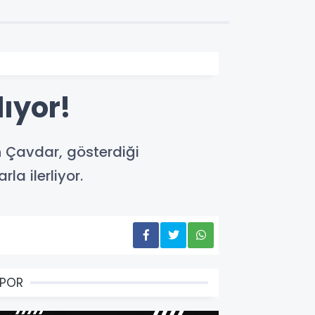
lıyor!
n Çavdar, gösterdiği
a ilerliyor.
SPOR