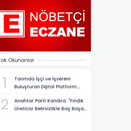
ok Okunanlar
1
Tarımda İşçi ve İşvereni
Buluşturan Dijital Platform:
Tarimiscisi.com
2
Anahtar Parti Kandıra: "Fındık
Üreticisi Belirsizlikle Baş Başa
Bırakılmamalı"