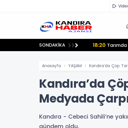
Vide
18:20
SONDAKİKA
lmamalı"
Tarımda İ
Anasayfa
YAŞAM
Kandıra’da Çöp Tar
Kandıra’da Çöp
Medyada Çarpıt
Kandıra - Cebeci Sahili’ne ya
gündem oldu.