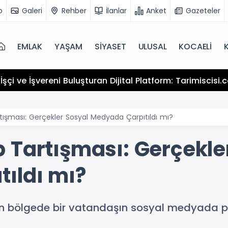
o
Galeri
Rehber
İlanlar
Anket
Gazeteler
EMLAK
YAŞAM
SİYASET
ULUSAL
KOCAELİ
şçi ve İşvereni Buluşturan Dijital Platform: Tarimiscisi
tışması: Gerçekler Sosyal Medyada Çarpıtıldı mı?
 Tartışması: Gerçekle
ıldı mı?
kın bölgede bir vatandaşın sosyal medyada p