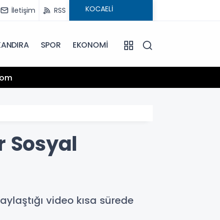
İletişim
RSS
KANDIRA
SPOR
EKONOMİ
13:25
.com
Hamiy
r Sosyal
aylaştığı video kısa sürede