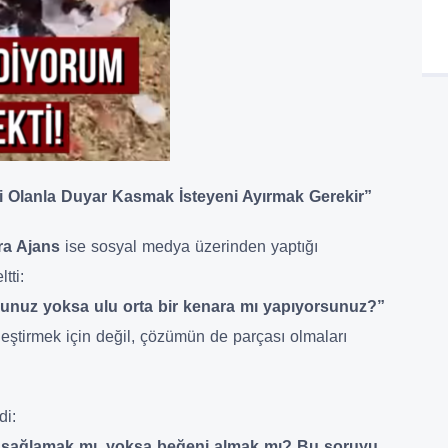
Olanla Duyar Kasmak İsteyeni Ayırmak Gerekir”
ra Ajans
ise sosyal medya üzerinden yaptığı
tti:
rsunuz yoksa ulu orta bir kenara mı yapıyorsunuz?”
eleştirmek için değil, çözümün de parçası olmaları
di:
ı sağlamak mı, yoksa beğeni almak mı? Bu soruyu