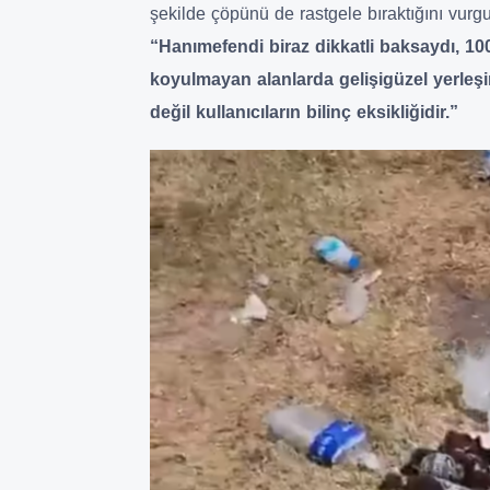
şekilde çöpünü de rastgele bıraktığını vurgu
“Hanımefendi biraz dikkatli baksaydı, 10
koyulmayan alanlarda gelişigüzel yerleş
değil kullanıcıların bilinç eksikliğidir.”