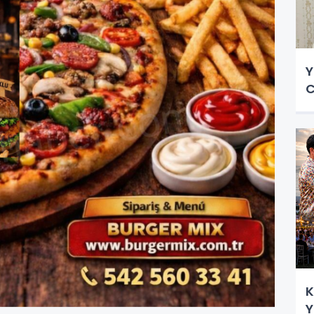
Y
C
K
Y