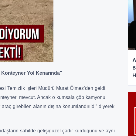
A
B
8 Konteyner Yol Kenarında”
H
a
si Temizlik İşleri Müdürü Murat Ölmez’den geldi.
onteyneri mevcut. Ancak o kumsala çöp kamyonu
 araç girebilen alanın dışına konumlandırıldı” diyerek
daşların sahilde gelişigüzel çadır kurduğunu ve aynı