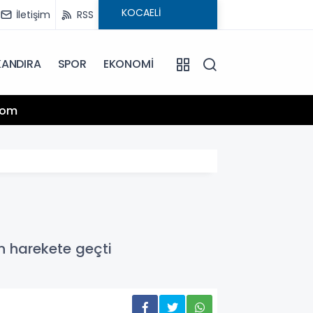
İletişim
RSS
KANDIRA
SPOR
EKONOMİ
08:12
KOCAEL
in harekete geçti