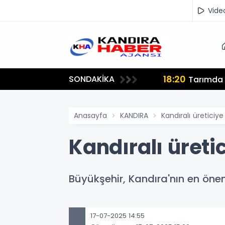
Vide
13:25
SONDAKİKA
m
Hamiyet 
Anasayfa
KANDIRA
Kandıralı üreticiy
Kandıralı üreti
Büyükşehir, Kandıra'nın en önem
17-07-2025 14:55