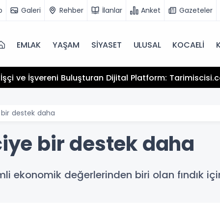
o
Galeri
Rehber
İlanlar
Anket
Gazeteler
EMLAK
YAŞAM
SİYASET
ULUSAL
KOCAELİ
Elmas Son Yolculuğuna Uğurlanıyor
e bir destek daha
ciye bir destek daha
li ekonomik değerlerinden biri olan fındık iç