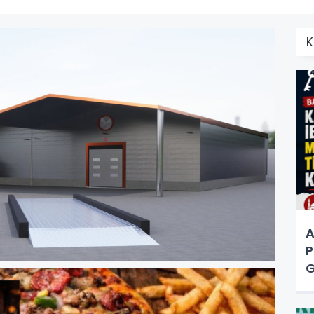
K
A
P
G