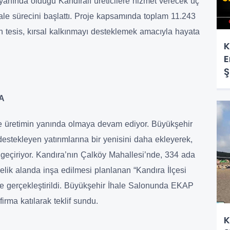
anında olduğu Kandıralı üreticilere hizmet verecek üç
hale sürecini başlattı. Proje kapsamında toplam 11.243
n tesis, kırsal kalkınmayı desteklemek amacıyla hayata
K
E
Ş
A
ve üretimin yanında olmaya devam ediyor. Büyükşehir
stekleyen yatırımlarına bir yenisini daha ekleyerek,
 geçiriyor. Kandıra’nın Çalköy Mahallesi’nde, 334 ada
elik alanda inşa edilmesi planlanan “Kandıra İlçesi
ale gerçekleştirildi. Büyükşehir İhale Salonunda EKAP
irma katılarak teklif sundu.
K