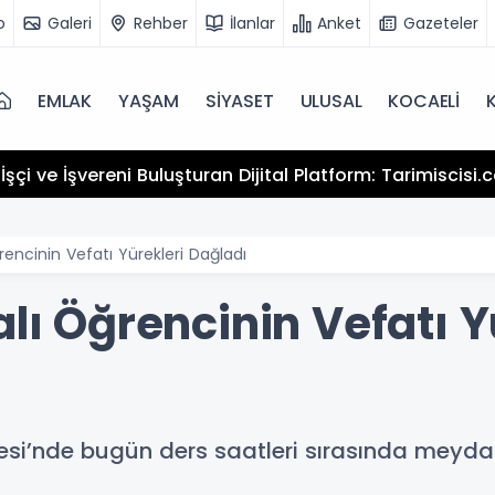
o
Galeri
Rehber
İlanlar
Anket
Gazeteler
EMLAK
YAŞAM
SİYASET
ULUSAL
KOCAELİ
şçi ve İşvereni Buluşturan Dijital Platform: Tarimiscisi
rencinin Vefatı Yürekleri Dağladı
alı Öğrencinin Vefatı Y
esi’nde bugün ders saatleri sırasında meydan