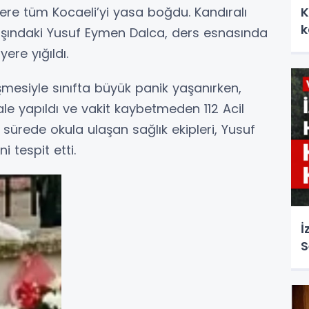
zere tüm Kocaeli’yi yasa boğdu. Kandıralı
K
k
 yaşındaki Yusuf Eymen Dalca, ders esnasında
ere yığıldı.
mesiyle sınıfta büyük panik yaşanırken,
e yapıldı ve vakit kaybetmeden 112 Acil
 sürede okula ulaşan sağlık ekipleri, Yusuf
i tespit etti.
İ
S