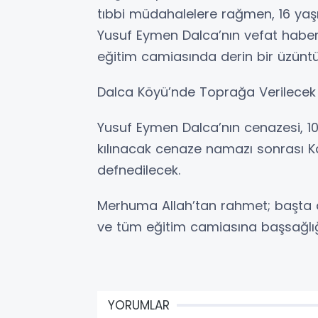
tıbbi müdahalelere rağmen, 16 yaş
Yusuf Eymen Dalca’nın vefat haberi,
eğitim camiasında derin bir üzünt
Dalca Köyü’nde Toprağa Verilecek
Yusuf Eymen Dalca’nın cenazesi, 1
kılınacak cenaze namazı sonrası K
defnedilecek.
Merhuma Allah’tan rahmet; başta ai
ve tüm eğitim camiasına başsağlığı 
YORUMLAR