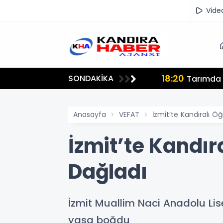
Vide
18:20
SONDAKİKA
lmamalı"
Tarımda İ
Anasayfa
VEFAT
İzmit’te Kandıralı Öğ
İzmit’te Kandır
Dağladı
İzmit Muallim Naci Anadolu Lis
yasa boğdu