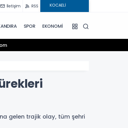
İletişim
RSS
KANDIRA
SPOR
EKONOMİ
13:25
.com
Hamiy
ürekleri
a gelen trajik olay, tüm şehri