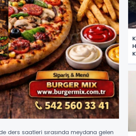
K
H
K
nde ders saatleri sırasında meydana gelen