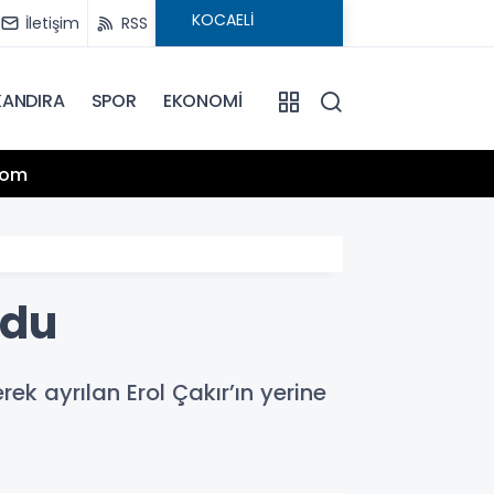
İletişim
RSS
KANDIRA
SPOR
EKONOMİ
13:25
.com
Hamiy
ldu
k ayrılan Erol Çakır’ın yerine