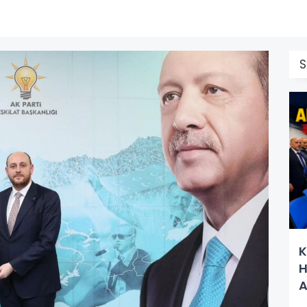
S
K
H
A