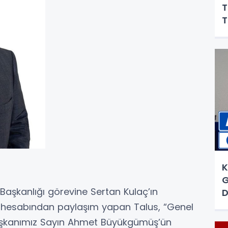
T
T
K
G
 Başkanlığı görevine Sertan Kulaç’ın
D
 hesabından paylaşım yapan Talus, “Genel
aşkanımız Sayın Ahmet Büyükgümüş’ün