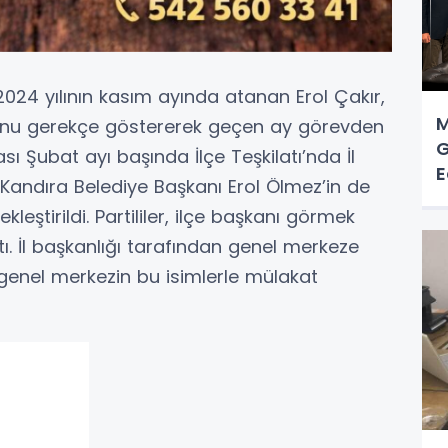
 2024 yılının kasım ayında atanan Erol Çakır,
M
uğunu gerekçe göstererek geçen ay görevden
G
rası Şubat ayı başında İlçe Teşkilatı’nda İl
E
 Kandıra Belediye Başkanı Erol Ölmez’in de
leştirildi. Partililer, ilçe başkanı görmek
tı. İl başkanlığı tarafından genel merkeze
genel merkezin bu isimlerle mülakat