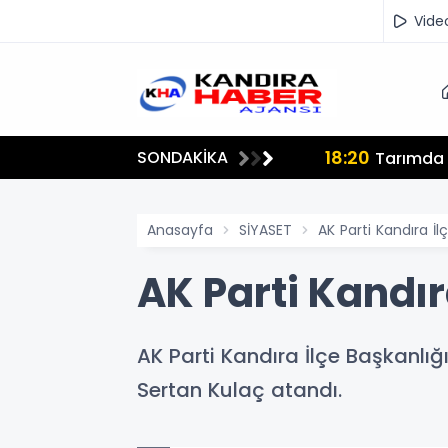
Vide
18:20
SONDAKİKA
lmamalı"
Tarımda İ
Anasayfa
SİYASET
AK Parti Kandıra İ
AK Parti Kandır
AK Parti Kandıra İlçe Başkanlığ
Sertan Kulaç atandı.