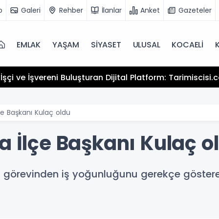
o
Galeri
Rehber
İlanlar
Anket
Gazeteler
EMLAK
YAŞAM
SİYASET
ULUSAL
KOCAELİ
şçi ve İşvereni Buluşturan Dijital Platform: Tarimiscisi
lçe Başkanı Kulaç oldu
a İlçe Başkanı Kulaç o
ı görevinden iş yoğunluğunu gerekçe gösterere