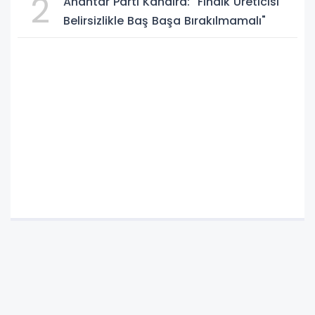
2
Anahtar Parti Kandıra: "Fındık Üreticisi
Belirsizlikle Baş Başa Bırakılmamalı"