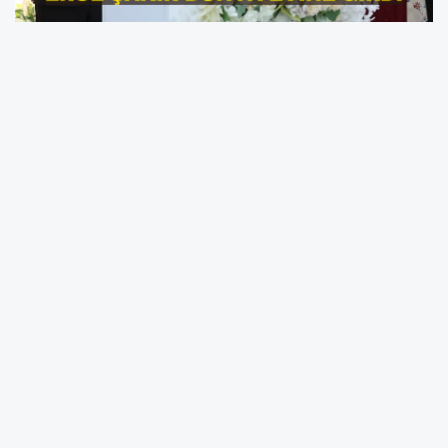
Türkiye’nin en genç ilçe başkanı unvanına
sahip AK Parti Kandıra İlçe Başkanı Erol Çakır,
hafta sonu gerçekleştirilen düğün töreniyle
evlendi. Kandıra Namazgâh Düğün Salonu’nda