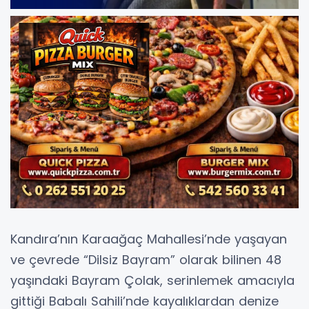
Kandıra’nın Karaağaç Mahallesi’nde yaşayan
ve çevrede “Dilsiz Bayram” olarak bilinen 48
yaşındaki Bayram Çolak, serinlemek amacıyla
gittiği Babalı Sahili’nde kayalıklardan denize