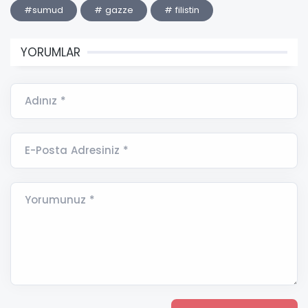
#sumud
# gazze
# filistin
YORUMLAR
Adınız *
E-Posta Adresiniz *
Yorumunuz *