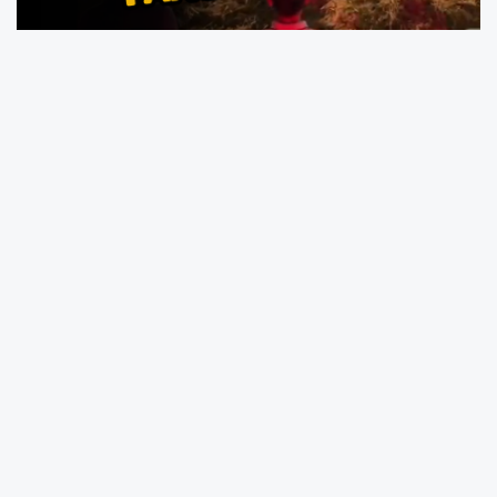
Kocaeli'nin Kandıra ilçesine bağlı Akbal
Mahallesi'nde, Ersin Candan’a ait samanlıkta
henüz bilinmeyen bir nedenle yangın çıktı.