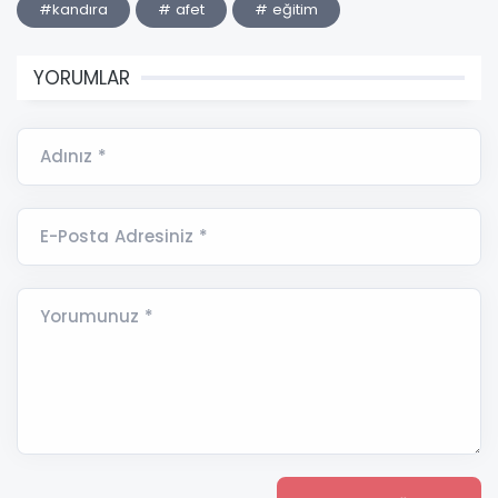
#kandıra
# afet
# eğitim
YORUMLAR
Adınız *
E-Posta Adresiniz *
Yorumunuz *