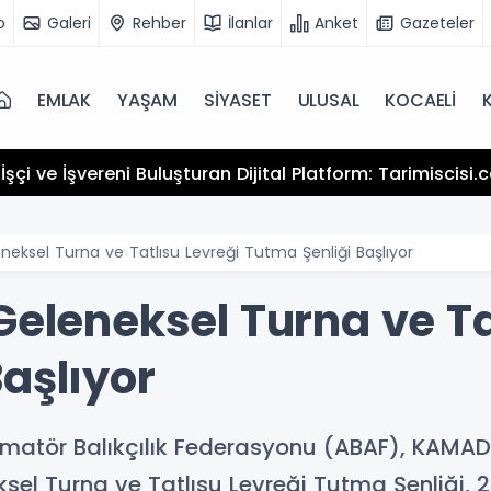
o
Galeri
Rehber
İlanlar
Anket
Gazeteler
EMLAK
YAŞAM
SİYASET
ULUSAL
KOCAELİ
şçi ve İşvereni Buluşturan Dijital Platform: Tarimiscisi
eneksel Turna ve Tatlısu Levreği Tutma Şenliği Başlıyor
Geleneksel Turna ve Ta
aşlıyor
 Amatör Balıkçılık Federasyonu (ABAF), KAMAD
eksel Turna ve Tatlısu Levreği Tutma Şenliği, 