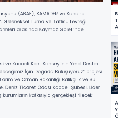
erasyonu (ABAF), KAMADER ve Kandıra
B
T
17. Geleneksel Turna ve Tatlısu Levreği
A
arihleri arasında Kaymaz Göleti’nde
esi ve Kocaeli Kent Konseyi’nin Yerel Destek
leceğimiz İçin Doğada Buluşuyoruz” projesi
Tarım ve Orman Bakanlığı Balıkçılık ve Su
e, Deniz Ticaret Odası Kocaeli Şubesi, Lider
kurumların katkısıyla gerçekleştirilecek.
A
Y
Ö