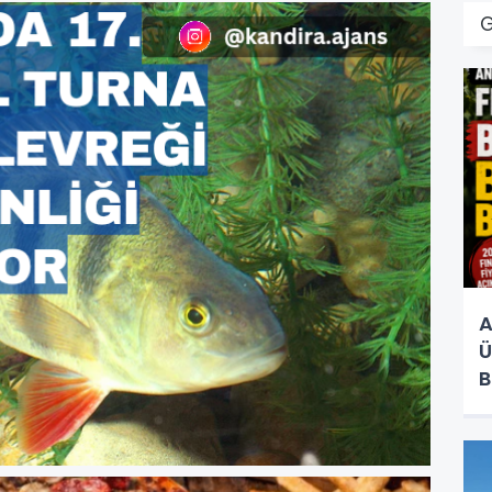
A
Ü
B