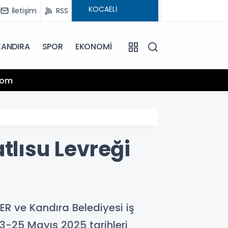
İletişim
RSS
KANDIRA
SPOR
EKONOMİ
13:25
.com
Hamiy
tlısu Levreği
ER ve Kandıra Belediyesi iş
23-25 Mayıs 2025 tarihleri