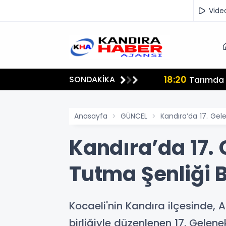
Vide
18:20
SONDAKİKA
lmamalı"
Tarımda İ
Anasayfa
GÜNCEL
Kandıra’da 17. Gel
Kandıra’da 17. 
Tutma Şenliği B
Kocaeli'nin Kandıra ilçesinde,
birliğiyle düzenlenen 17. Gelen