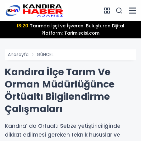
18:20
Tarımda İşçi ve İşvereni Buluşturan Dijital
Platform: Tarimiscisi.com
Anasayfa
GÜNCEL
Kandıra İlçe Tarım Ve
Orman Müdürlüğünce
Örtüaltı Bilgilendirme
Çalışmaları
Kandıra’ da Örtüaltı Sebze yetiştiriciliğinde
dikkat edilmesi gereken teknik hususlar ve