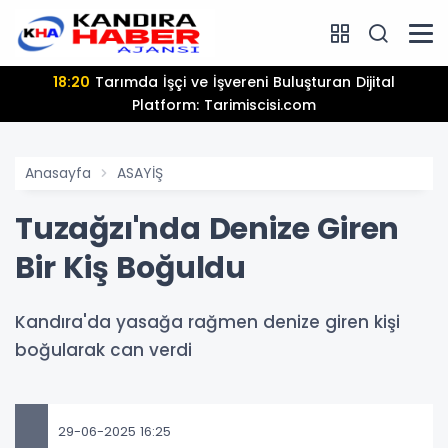
13:25
Hamiyet Elmas Son Yolculuğuna Uğurlanıyor
Anasayfa
ASAYİŞ
Tuzağzı'nda Denize Giren
Bir Kiş Boğuldu
Kandıra'da yasağa rağmen denize giren kişi
boğularak can verdi
29-06-2025 16:25