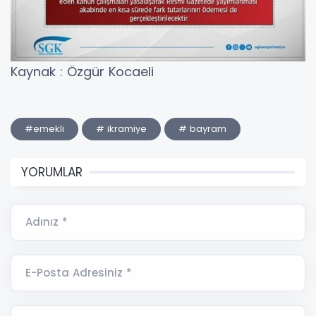
Kaynak : Özgür Kocaeli
#emekli
# ikramiye
# bayram
YORUMLAR
Adınız *
E-Posta Adresiniz *