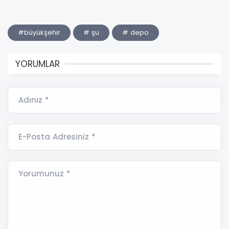
#büyükşehir
# şu
# depo
YORUMLAR
Adınız *
E-Posta Adresiniz *
Yorumunuz *