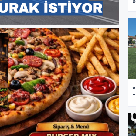
B
Y
T