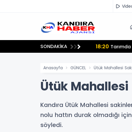
Vide
18:20
SONDAKİKA
lmamalı"
Tarımda İ
Anasayfa
GÜNCEL
Ütük Mahallesi Saki
Ütük Mahallesi 
Kandıra Ütük Mahallesi sakinler
nolu hattın durak olmadığı içi
söyledi.