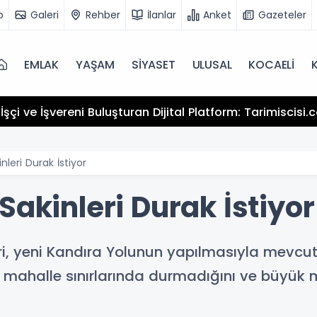
o
Galeri
Rehber
İlanlar
Anket
Gazeteler
EMLAK
YAŞAM
SİYASET
ULUSAL
KOCAELİ
şçi ve İşvereni Buluşturan Dijital Platform: Tarimiscisi
nleri Durak İstiyor
Sakinleri Durak İstiyor
i, yeni Kandıra Yolunun yapılmasıyla mevcut d
n mahalle sınırlarında durmadığını ve büyük 