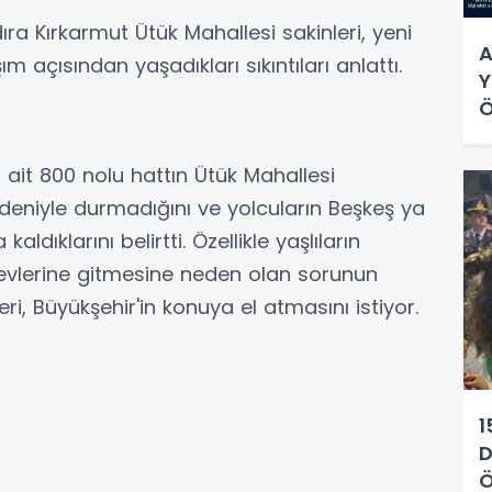
a Kırkarmut Ütük Mahallesi sakinleri, yeni
A
ım açısından yaşadıkları sıkıntıları anlattı.
Y
Ö
 ait 800 nolu hattın Ütük Mahallesi
eniyle durmadığını ve yolcuların Beşkeş ya
dıklarını belirtti. Özellikle yaşlıların
 evlerine gitmesine neden olan sorunun
ri, Büyükşehir'in konuya el atmasını istiyor.
1
D
Ö