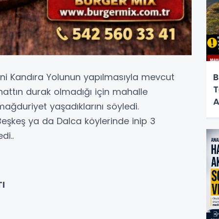
yeni Kandıra Yolunun yapılmasıyla mevcut
B
T
u hattın durak olmadığı için mahalle
A
ağduriyet yaşadıklarını söyledi.
Beşkeş ya da Dalca köylerinde inip 3
di..
I