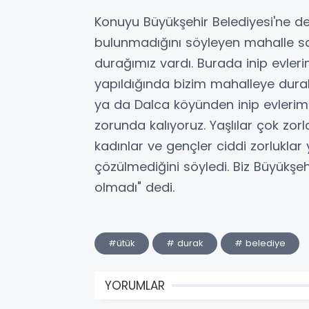
Konuyu Büyükşehir Belediyesi'ne def
bulunmadığını söyleyen mahalle sak
durağımız vardı. Burada inip evleri
yapıldığında bizim mahalleye dura
ya da Dalca köyünden inip evlerim
zorunda kalıyoruz. Yaşlılar çok zor
kadınlar ve gençler ciddi zorlukla
çözülmediğini söyledi. Biz Büyükşeh
olmadı" dedi.
#ütük
# durak
# belediye
YORUMLAR