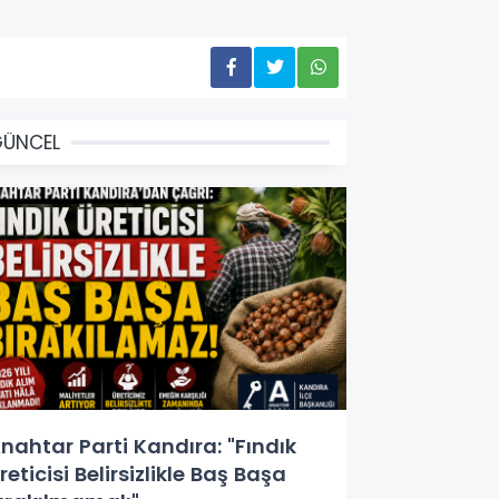
GÜNCEL
nahtar Parti Kandıra: "Fındık
reticisi Belirsizlikle Baş Başa