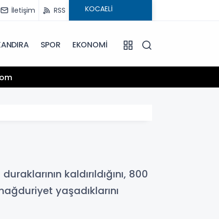
İletişim
RSS
KANDIRA
SPOR
EKONOMİ
13:25
.com
Hamiy
uraklarının kaldırıldığını, 800
mağduriyet yaşadıklarını