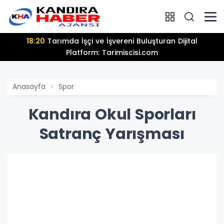
13:25
Hamiyet Elmas Son Yolculuğuna Uğurlanıyor
Anasayfa
Spor
Kandıra Okul Sporları
Satranç Yarışması