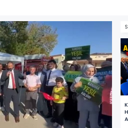
S
K
H
A