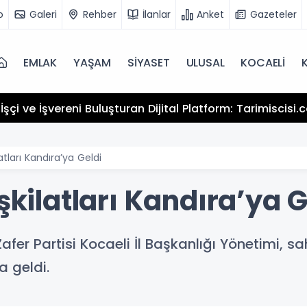
o
Galeri
Rehber
İlanlar
Anket
Gazeteler
EMLAK
YAŞAM
SİYASET
ULUSAL
KOCAELİ
şçi ve İşvereni Buluşturan Dijital Platform: Tarimiscisi
atları Kandıra’ya Geldi
şkilatları Kandıra’ya G
 Zafer Partisi Kocaeli İl Başkanlığı Yönetimi,
a geldi.