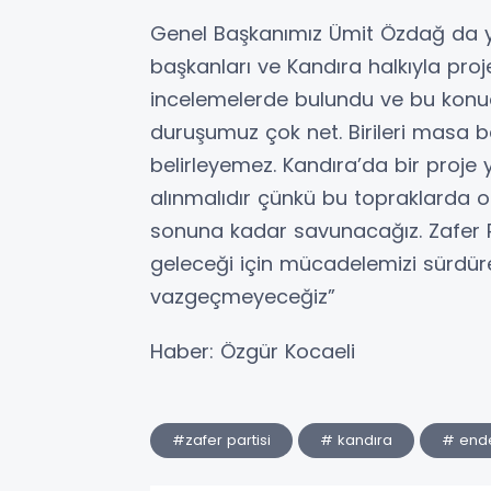
Genel Başkanımız Ümit Özdağ da 
başkanları ve Kandıra halkıyla pro
incelemelerde bulundu ve bu konud
duruşumuz çok net. Birileri masa b
belirleyemez. Kandıra’da bir proje 
alınmalıdır çünkü bu topraklarda on
sonuna kadar savunacağız. Zafer Pa
geleceği için mücadelemizi sürdüre
vazgeçmeyeceğiz”
Haber: Özgür Kocaeli
#zafer partisi
# kandıra
# end