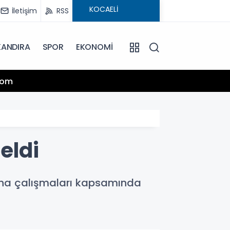
İletişim
RSS
KANDIRA
SPOR
EKONOMİ
13:25
.com
Hamiy
eldi
 saha çalışmaları kapsamında