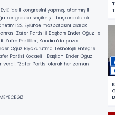
T
5 Eylül’de il kongresini yapmış, atanmış il
T
u kongreden seçilmiş il başkanı olarak
önetimi 22 Eylül’de mazbatasını alarak
rası Zafer Partisi İl Başkanı Ender Oğuz ile
ldi. Zafer Partililer, Kandıra’da pazar
Ender Oğuz Biyokurutma Teknolojili Entegre
afer Partisi Kocaeli İl Başkanı Ender Oğuz
 verdi: “Zafer Partisi olarak her zaman
K
G
D
ÇMEYECEĞİZ