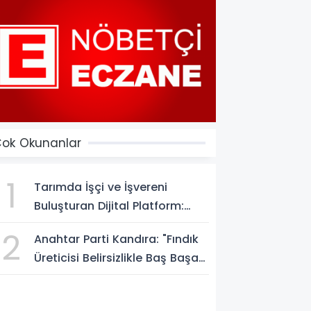
ok Okunanlar
1
Tarımda İşçi ve İşvereni
Buluşturan Dijital Platform:
Tarimiscisi.com
2
Anahtar Parti Kandıra: "Fındık
Üreticisi Belirsizlikle Baş Başa
Bırakılmamalı"