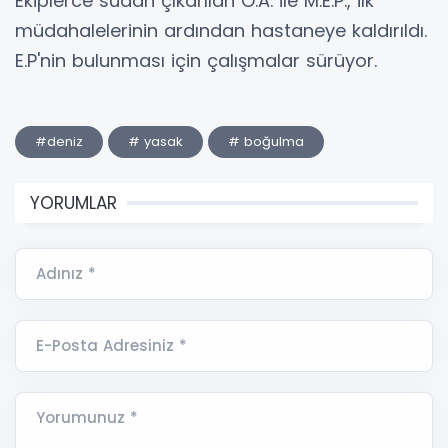
Ekiplerce sudan çıkarılan Ö.A. ile M.E.P., ilk
müdahalelerinin ardından hastaneye kaldırıldı.
E.P'nin bulunması için çalışmalar sürüyor.
#deniz
# yasak
# boğulma
YORUMLAR
Adınız *
E-Posta Adresiniz *
Yorumunuz *