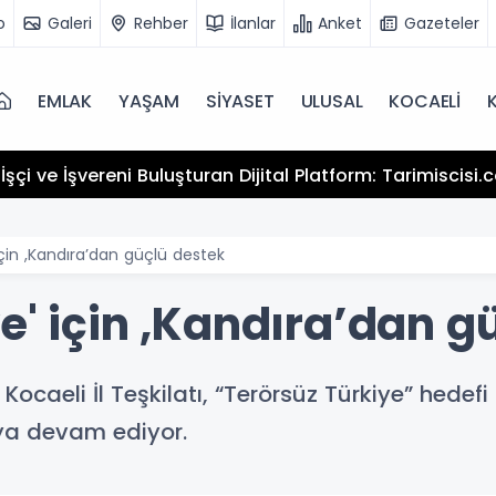
o
Galeri
Rehber
İlanlar
Anket
Gazeteler
EMLAK
YAŞAM
SİYASET
ULUSAL
KOCAELİ
şçi ve İşvereni Buluşturan Dijital Platform: Tarimiscisi
için ,Kandıra’dan güçlü destek
e' için ,Kandıra’dan g
 Kocaeli İl Teşkilatı, “Terörsüz Türkiye” hedef
aya devam ediyor.