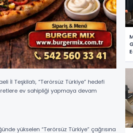
M
G
E
eli İl Teşkilatı, “Terörsüz Türkiye” hedefi
yaretlere ev sahipliği yapmaya devam
lüğünde yükselen “Terörsüz Türkiye” çağrısına