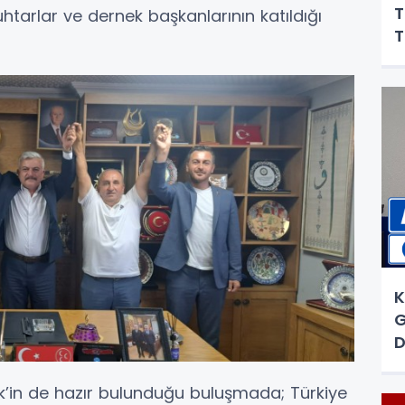
T
htarlar ve dernek başkanlarının katıldığı
T
K
G
D
’in de hazır bulunduğu buluşmada; Türkiye