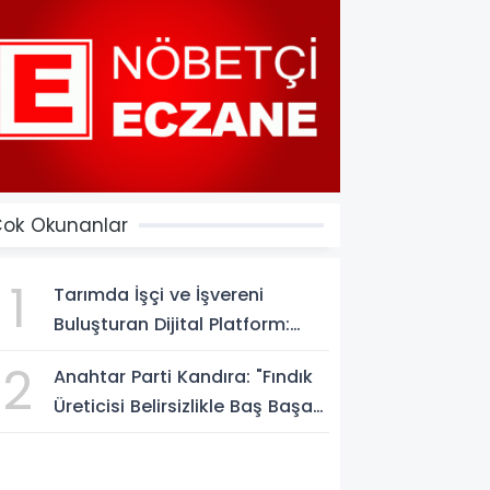
ok Okunanlar
1
Tarımda İşçi ve İşvereni
Buluşturan Dijital Platform:
Tarimiscisi.com
2
Anahtar Parti Kandıra: "Fındık
Üreticisi Belirsizlikle Baş Başa
Bırakılmamalı"