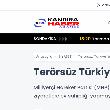
Vide
18:20
SONDAKİKA
lmamalı"
Tarımda İ
Anasayfa
SİYASET
Terörsüz Türkiye' 
Terörsüz Türkiy
Milliyetçi Hareket Partisi (MHP)
ziyaretlere ev sahipliği yapm