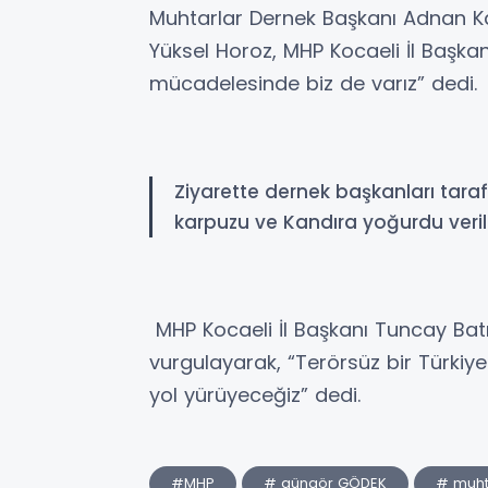
Muhtarlar Dernek Başkanı Adnan K
Yüksel Horoz, MHP Kocaeli İl Başkan
mücadelesinde biz de varız” dedi.
Ziyarette dernek başkanları taraf
karpuzu ve Kandıra yoğurdu veril
MHP Kocaeli İl Başkanı Tuncay Batı
vurgulayarak, “Terörsüz bir Türkiye
yol yürüyeceğiz” dedi.
#MHP
# güngör GÖDEK
# muht