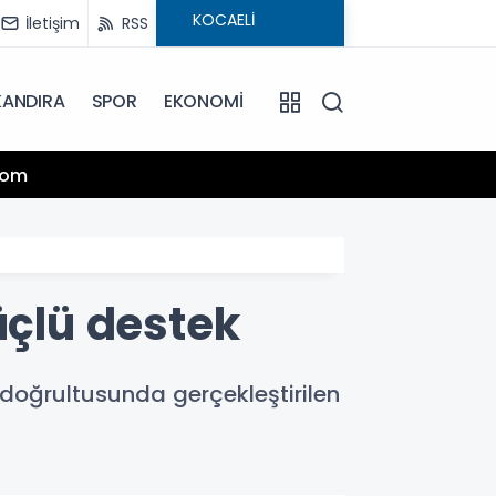
İletişim
RSS
KANDIRA
SPOR
EKONOMİ
13:25
.com
Hamiy
üçlü destek
i doğrultusunda gerçekleştirilen